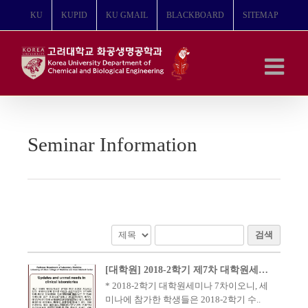
콘
KU
KUPID
KU GMAIL
BLACKBOARD
SITEMAP
텐
츠
로
건
너
뛰
기
Seminar Information
검색
[대학원] 2018-2학기 제7차 대학원세미나 안내(9/11)
​* 2018-2학기 대학원세미나 7차이오니, 세
미나에 참가한 학생들은 2018-2학기 수..