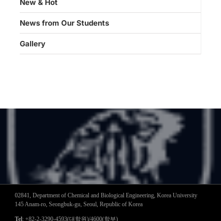
New & Hot
News from Our Students
Gallery
02841, Department of Chemical and Biological Engineering, Korea University
145 Anam-ro, Seongbuk-gu, Seoul, Republic of Korea
Tel
: +82-2-3290-4593(대학원)/4600(학부)