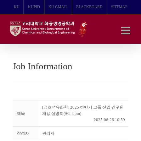
콘
KU
KUPID
KU GMAIL
BLACKBOARD
SITEMAP
텐
츠
로
건
너
뛰
기
Job Information
[금호석유화학] 2025 하반기 그룹 신입 연구원
제목
채용 설명회(9/5, 5pm)
2025-08-26 10:59
작성자
관리자