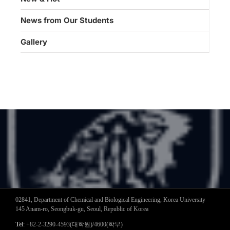
News from Our Students
Gallery
02841, Department of Chemical and Biological Engineering, Korea University
145 Anam-ro, Seongbuk-gu, Seoul, Republic of Korea
Tel
: +82-2-3290-4593(대학원)/4600(학부)