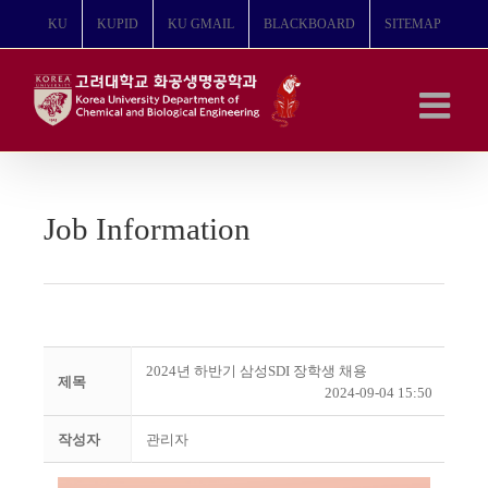
콘
KU
KUPID
KU GMAIL
BLACKBOARD
SITEMAP
텐
츠
로
건
너
뛰
기
Job Information
2024년 하반기 삼성SDI 장학생 채용
제목
2024-09-04 15:50
작성자
관리자