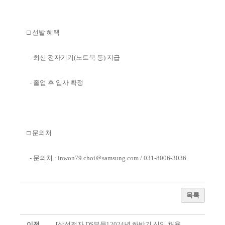
□ 선발 혜택
- 최신 전자기기(노트북 등) 지급
- 졸업 후 입사 확정
□ 문의처
- 문의처 : inwon79.choi＠samsung.com / 031-8006-303
6
목록
이전
[삼성전자 DS부문] 2024년 하반기 신입 채용