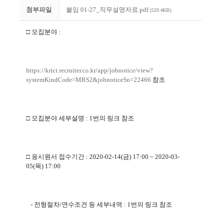
첨부파일
붙임 01-27_직무설명자료.pdf
(529.4KB)
□ 모집분야
:
https://krict.recruiter.co.kr/
app/jobnotice/view?
systemKindCode=MRS2&
jobnoticeSn=22466
참조
□ 모집분야 세부설명
: 1
번의 링크 참조
□ 응시원서 접수기간
:
2020-02-14(금) 17:00 ~ 2020-03-
05(목) 17:00
-
전형절차
/
연수조건 등 세부내역
: 1
번의 링크 참조