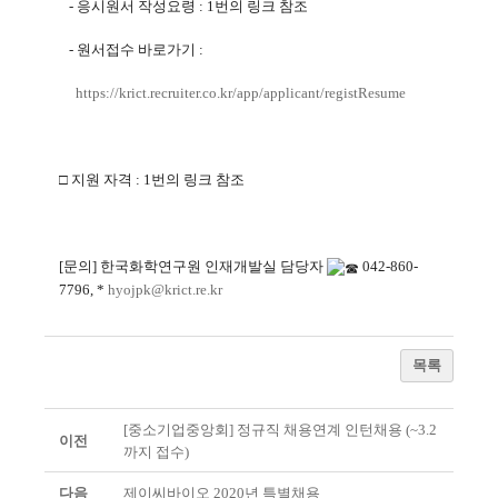
-
응시원서 작성요령
: 1
번의 링크 참조
-
원서접수 바로가기
:
https://krict.recruiter.co.
kr/app/applicant/registResume
□ 지원 자격
: 1
번의 링크 참조
[
문의
]
한국화학연구원 인재개발실 담당자
042-860-
7796, *
hyojpk@krict.re.kr
목록
[중소기업중앙회] 정규직 채용연계 인턴채용 (~3.2
이전
까지 접수)
다음
제이씨바이오 2020년 특별채용