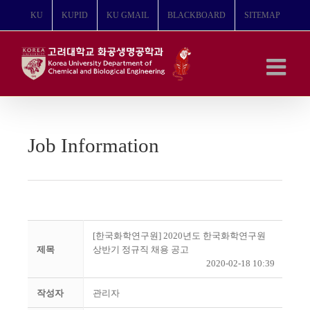
콘
KU
KUPID
KU GMAIL
BLACKBOARD
SITEMAP
텐
츠
로
건
너
뛰
기
Job Information
[한국화학연구원] 2020년도 한국화학연구원
제목
상반기 정규직 채용 공고
2020-02-18 10:39
작성자
관리자