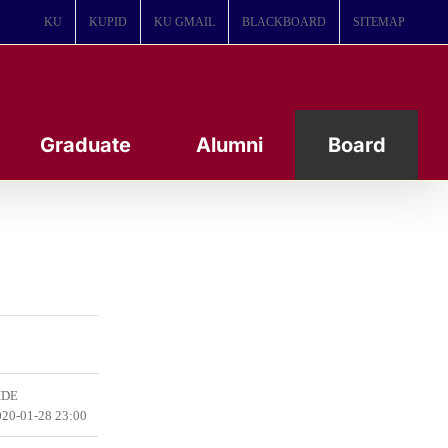
KU
KUPID
KU GMAIL
BLACKBOARD
SITEMAP
Graduate
Alumni
Board
DE
20-01-28 23:00