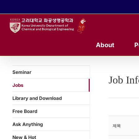
콘
텐
츠
로
건
너
About
P
뛰
기
Seminar
Job In
Jobs
Library and Download
Free Board
Ask Anything
제목
New & Hot