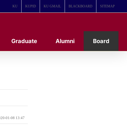
KU
KUPID
KU GMAIL
BLACKBOARD
SITEMAP
Graduate
Alumni
Board
20-01-08 13:47