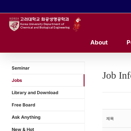
콘
텐
츠
로
건
너
About
P
뛰
기
Seminar
Job In
Jobs
Library and Download
Free Board
Ask Anything
제목
New & Hot