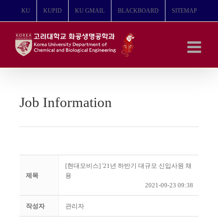
콘
KU
KUPID
KU GMAIL
BLACKBOARD
SITEMAP
텐
츠
로
건
너
뛰
기
Job Information
[현대모비스] '21년 하반기 대규모 신입사원 채
제목
용
2021-09-23 09:38
작성자
관리자