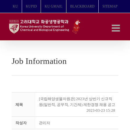
콘
KU
KUPID
KU GMAIL
BLACKBOARD
SITEMAP
텐
츠
로
건
너
뛰
기
Job Information
[국립해양생물자원관] 2023년 상반기 신규직
제목
원(일반직, 공무직, 기간제) 제한경쟁 채용 공고
2023-03-23 15:28
작성자
관리자