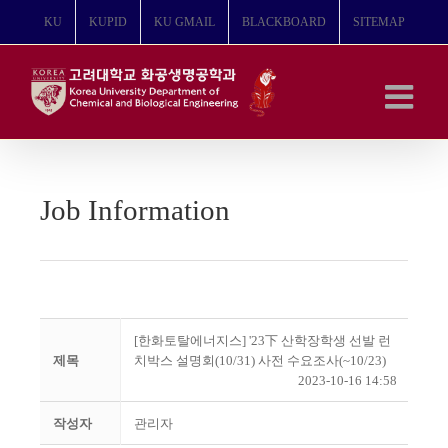
콘
KU
KUPID
KU GMAIL
BLACKBOARD
SITEMAP
텐
츠
로
건
너
뛰
기
Job Information
[한화토탈에너지스] '23下 산학장학생 선발 런
제목
치박스 설명회(10/31) 사전 수요조사(~10/23)
2023-10-16 14:58
작성자
관리자