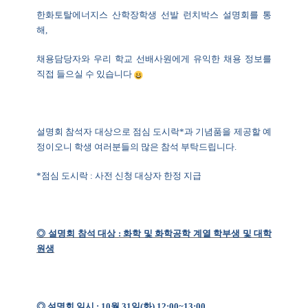
한화토탈에너지스 산학장학생 선발 런치박스 설명회를 통
해
,
채용담당자와 우리 학교 선배사원에게 유익한 채용 정보를
직접 들으실 수 있습니다
설명회 참석자 대상으로 점심 도시락
*
과 기념품을 제공할 예
정이오니 학생 여러분들의 많은 참석 부탁드립니다
.
*
점심 도시락
:
사전 신청 대상자 한정 지급
◎ 설명회 참석 대상
:
화학 및 화학공학 계열 학부생 및 대학
원생
◎ 설명회 일시
: 10
월
31
일
(
화
) 12:00~13:00