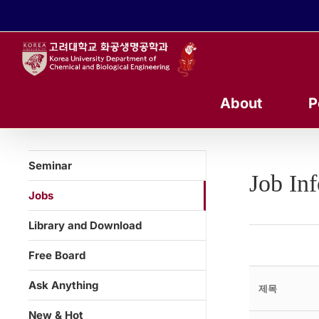
콘
텐
츠
로
건
너
About
P
뛰
기
Seminar
Job In
Jobs
Library and Download
Free Board
Ask Anything
제목
New & Hot