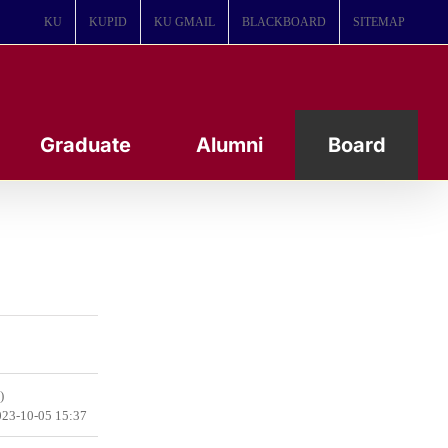
KU
KUPID
KU GMAIL
BLACKBOARD
SITEMAP
Graduate
Alumni
Board
)
23-10-05 15:37