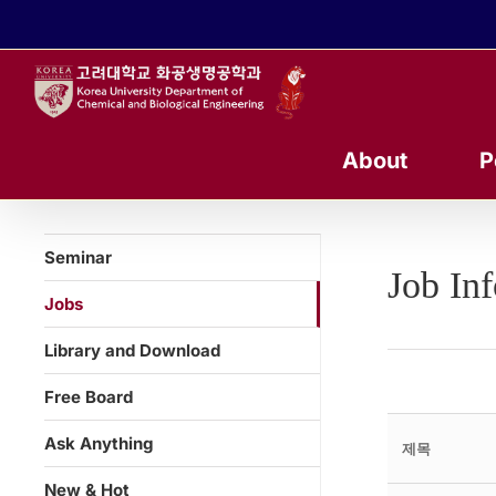
콘
텐
츠
로
건
너
About
P
뛰
기
Seminar
Job In
Jobs
Library and Download
Free Board
Ask Anything
제목
New & Hot