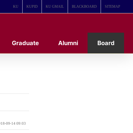
KU
KUPID
KU GMAIL
BLACKBOARD
SITEMAP
Graduate
Alumni
Board
18-09-14 09:03