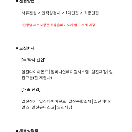
■ 전형방법
서류전형 > 인적성검사 > 1차면접 > 최종면접
*전형별 세부사항은 채용홈페이지에 별도 게재 예정
■ 모집회사
[석/박사 신입]
일진다이아몬드│알파니언메디칼시스템
│일진제강
│일
진그룹(전 계열사)
[대졸 신입]
일진전기
│일진다이아몬드
│일진복합소재
│일진머티리
얼즈
│
일진유니스코
│일진제강
■ 채용상담회