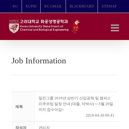
콘
KU
KUPID
KU GMAIL
BLACKBOARD
SITEMAP
텐
츠
로
건
너
뛰
기
Job Information
일진그룹 2019년 상반기 신입공채 및 캠퍼스
리쿠르팅 일정 안내 (대졸, 석박사) <~5월 20일
제목
까지 접수마감>
2019-04-30 09:41
작성자
관리자