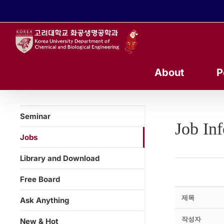
콘
텐
츠
로
건
너
About
P
뛰
기
Seminar
Job In
Jobs
Library and Download
Free Board
제목
Ask Anything
작성자
New & Hot