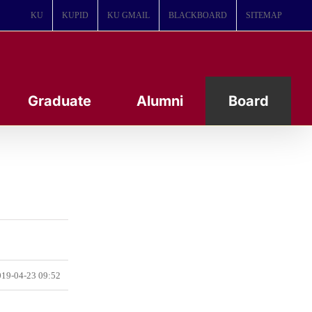
KU
KUPID
KU GMAIL
BLACKBOARD
SITEMAP
Graduate
Alumni
Board
19-04-23 09:52