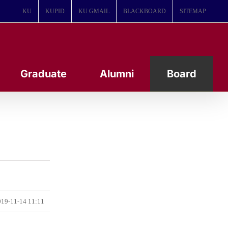
KU
KUPID
KU GMAIL
BLACKBOARD
SITEMAP
Graduate
Alumni
Board
19-11-14 11:11