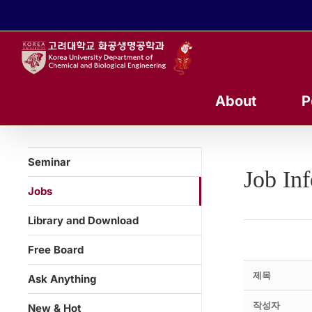
콘
텐
츠
로
건
너
About
P
뛰
기
Seminar
Job In
Jobs
Library and Download
Free Board
제목
Ask Anything
작성자
New & Hot