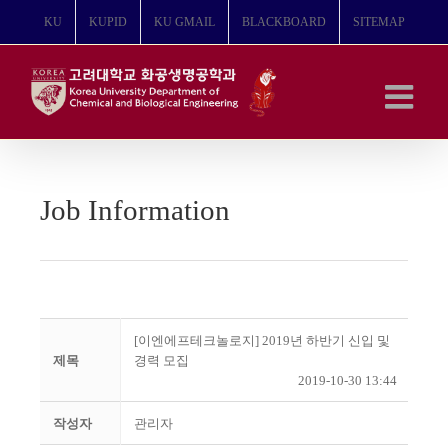
콘
KU
KUPID
KU GMAIL
BLACKBOARD
SITEMAP
텐
츠
로
건
너
뛰
기
Job Information
[이엔에프테크놀로지] 2019년 하반기 신입 및
제목
경력 모집
2019-10-30 13:44
작성자
관리자