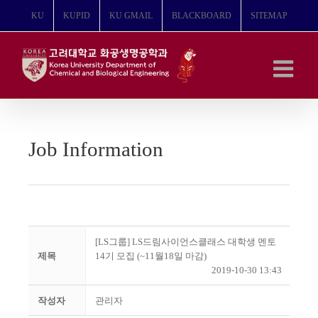
콘
KU
KUPID
KU GMAIL
BLACKBOARD
SITEMAP
텐
츠
로
건
너
뛰
기
Job Information
[LS그룹] LS드림사이언스클래스 대학생 멘토
제목
14기 모집 (~11월18일 마감)
2019-10-30 13:43
작성자
관리자