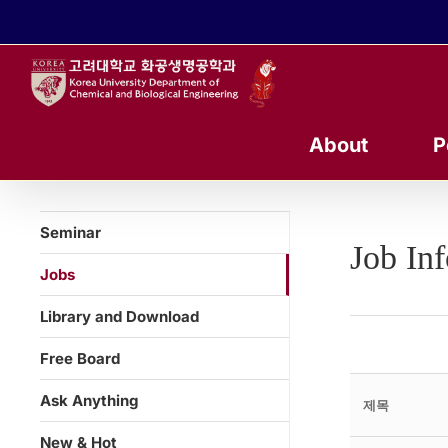
콘
텐
츠
로
건
너
About
P
뛰
기
Seminar
Job In
Jobs
Library and Download
Free Board
Ask Anything
제목
New & Hot