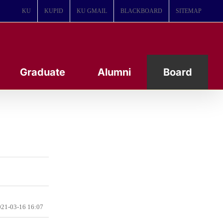
KU
KUPID
KU GMAIL
BLACKBOARD
SITEMAP
Graduate
Alumni
Board
21-03-16 16:07