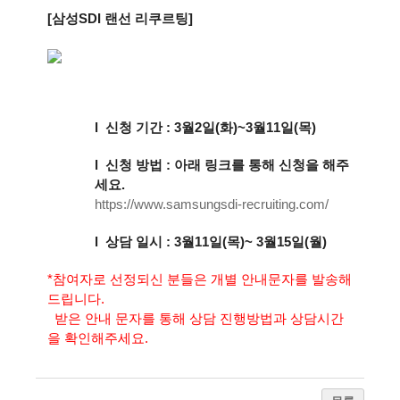
[
삼성
SDI
랜선 리쿠르팅
]
l
신청 기간
: 3
월
2
일
(화
)~3
월11
일
(목
)
l
신청 방법
:
아래 링크를 통해 신청을 해주
세요
.
https://www.samsungsdi-
recruiting.com/
l
상담 일시
: 3
월
11
일
(
목
)~ 3
월
15
일
(
월
)
*
참여자로 선정되신 분들은 개별 안내문자를 발송해
드립니다
.
받은 안내 문자를 통해 상담 진행방법과 상담시간
을 확인해주세요
.