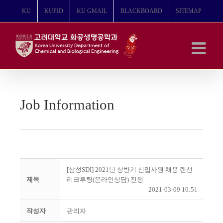
콘
KU
KUPID
KU GMAIL
BLACKBOARD
SITEMAP
텐
츠
로
건
너
뛰
기
Job Information
[삼성SDI] 2021년 상반기 신입사원 채용 랜선
제목
리크루팅(온라인상담) 진행
2021-03-09 10:51
작성자
관리자