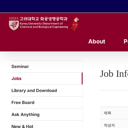
콘
텐
츠
로
건
너
About
P
뛰
기
Seminar
Job In
Jobs
Library and Download
Free Board
제목
Ask Anything
작성자
New & Hot