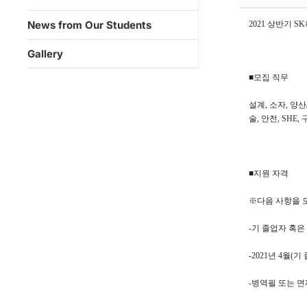
News from Our Students
2021 상반기
SK
Gallery
■모집 직무
설계, 소자, 양산/기술
술, 안전, SHE,
■지원 자격
※다음 사항을 
-기 졸업자 혹은
-2021년 4월(
-병역필 또는 