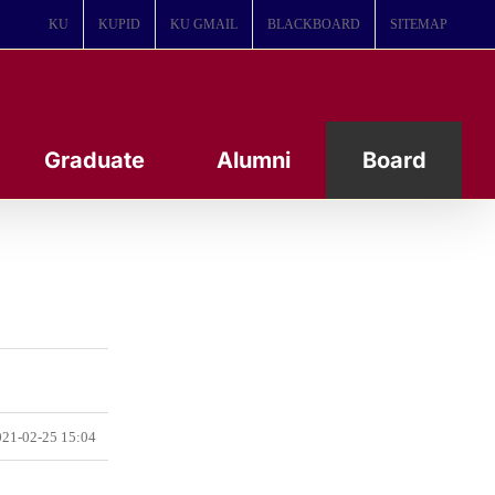
KU
KUPID
KU GMAIL
BLACKBOARD
SITEMAP
Graduate
Alumni
Board
21-02-25 15:04