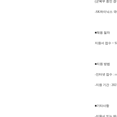
(군복무 중인 경우
-
SK
하이닉스 국
■채용 절차
지원서 접수 > SK
■지원 방법
-인터넷 접수 :
r
-지원 기간 : 202
■기타사항
-지원서 또는 제