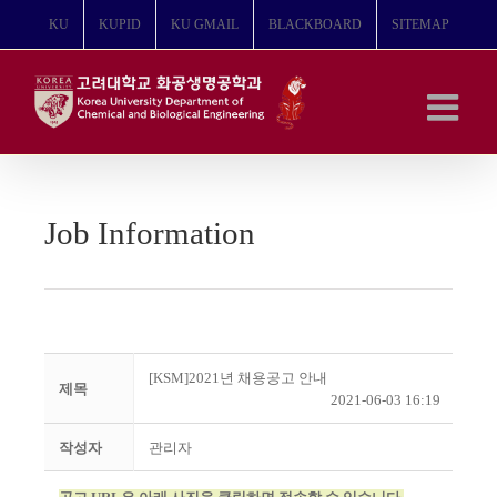
콘
KU
KUPID
KU GMAIL
BLACKBOARD
SITEMAP
텐
츠
로
건
너
뛰
기
Job Information
[KSM]2021년 채용공고 안내
제목
2021-06-03 16:19
작성자
관리자