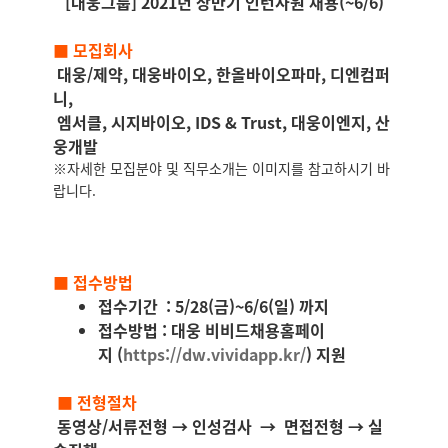
[대웅그룹]
2021년 상반기 인턴사원 채용(~6/6)
■ 모집회사
대웅/제약, 대웅바이오, 한올바이오파마, 디엔컴퍼
니,
엠서클, 시지바이오, IDS & Trust, 대웅이엔지, 산
웅개발
※자세한 모집분야 및 직무소개는 이미지를 참고하시기 바
랍니다.
■ 접수방법
접수기간 : 5/28(금)~6/6(일) 까지
접수방법 : 대웅 비비드채용홈페이
지
(
https://dw.
vividapp.kr/
) 지원
■ 전형절차
동영상/서류전형 → 인성검사
→
면접전형 → 실