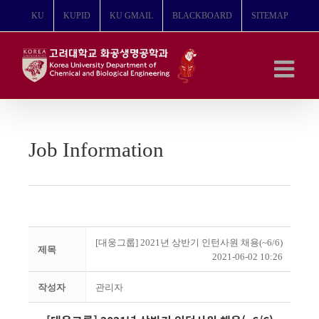
콘
KU
KUPID
KU GMAIL
BLACKBOARD
SITEMAP
텐
츠
로
건
너
뛰
기
Job Information
[대웅그룹] 2021년 상반기 인턴사원 채용(~6/6)
제목
2021-06-02 10:26
작성자
관리자