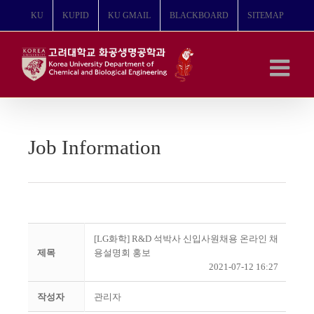
콘
KU
KUPID
KU GMAIL
BLACKBOARD
SITEMAP
텐
츠
로
건
너
뛰
기
Job Information
[LG화학] R&D 석박사 신입사원채용 온라인 채
제목
용설명회 홍보
2021-07-12 16:27
작성자
관리자