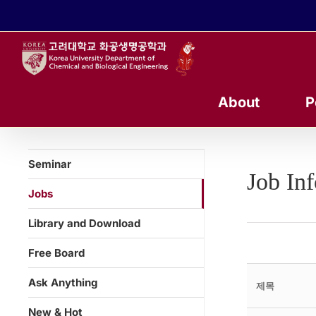
콘
텐
츠
로
건
너
About
P
뛰
기
Seminar
Job In
Jobs
Library and Download
Free Board
Ask Anything
제목
New & Hot