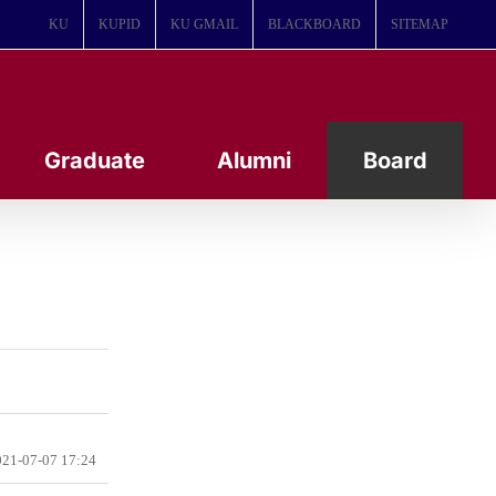
KU
KUPID
KU GMAIL
BLACKBOARD
SITEMAP
Graduate
Alumni
Board
21-07-07 17:24