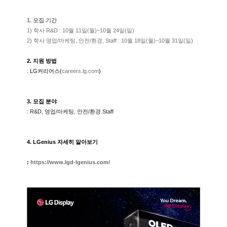
1. 모집 기간
​1) 학사 R&D :
10
월
11
일
(
월
)~10
월
24
일
(
일
)
2) 학사
영업
/
마케팅
,
안전
/
환경
, Staff : 10
월
18
일
(
월
)~10
월
31
일
(
일
)
2.
지원 방법
: LG
커리어스
(
careers.lg.com
)
3.
모집 분야
:
R&D,
영업
/
마케팅
,
안전
/
환경
.Staff
4. LGenius
자세히 알아보기
:
https://www.lgd-lgenius.com/