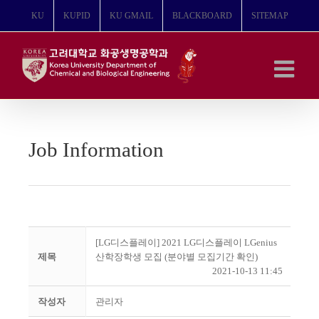
콘
KU
KUPID
KU GMAIL
BLACKBOARD
SITEMAP
텐
츠
로
건
너
뛰
기
Job Information
[LG디스플레이] 2021 LG디스플레이 LGenius
제목
산학장학생 모집 (분야별 모집기간 확인)
2021-10-13 11:45
작성자
관리자