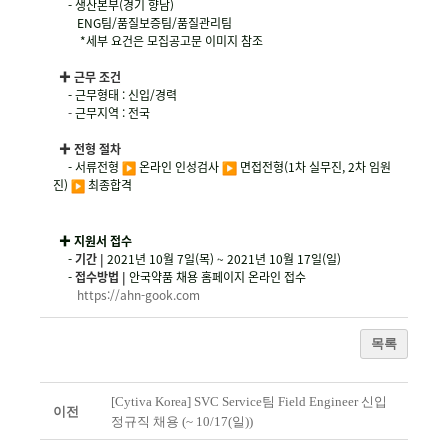
-
생산본부(경기 향남)
ENG팀/품질보증팀/품질관리팀
*세부 요건은 모집공고문 이미지 참조
✚
근무 조건
-
근무형태 : 신입/경력
-
근무지역 : 전국
✚
전형 절차
-
서류전형
︎ 온라인 인성검사
︎
면접전형(1차 실무진, 2차 임원
진)
︎
최종합격
✚
지원서 접수
-
기간
|
2021년 10월 7일(목) ~ 2021년 10월 17일(일)
-
접수방법
|
안국약품 채용 홈페이지 온라인 접수
https://ahn-gook.com
목록
[Cytiva Korea] SVC Service팀 Field Engineer 신입
이전
정규직 채용 (~ 10/17(일))