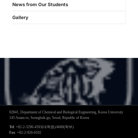
News from Our Students
Gallery
02841, Department of Chemical and Biological Engineering, Korea University
145 Anam-ro, Seongbuk-gu, Seoul, Republic of Korea
Tel
: +82-2-3290-4593(대학원)/4600(학부)
Fax
: +82-2-926-6102