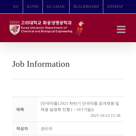
콘
KU
KUPID
KU GMAIL
BLACKBOARD
SITEMAP
텐
츠
로
건
너
뛰
기
Job Information
[안국약품] 2021 하반기 안국약품 공개채용 및
제목
채용 설명회 진행 ( ~ 10/17(일))
2021-10-12 15:38
작성자
관리자