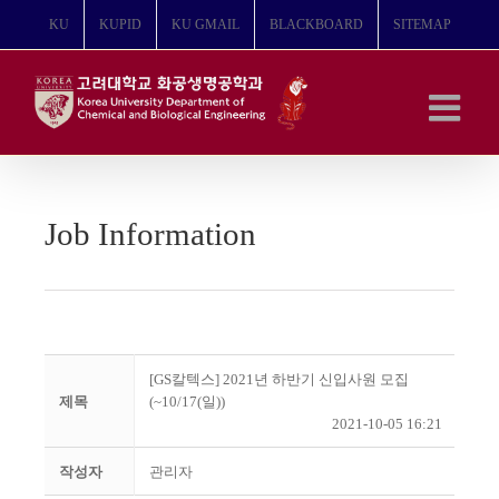
콘
KU
KUPID
KU GMAIL
BLACKBOARD
SITEMAP
텐
츠
로
건
너
뛰
기
Job Information
[GS칼텍스] 2021년 하반기 신입사원 모집
제목
(~10/17(일))
2021-10-05 16:21
작성자
관리자