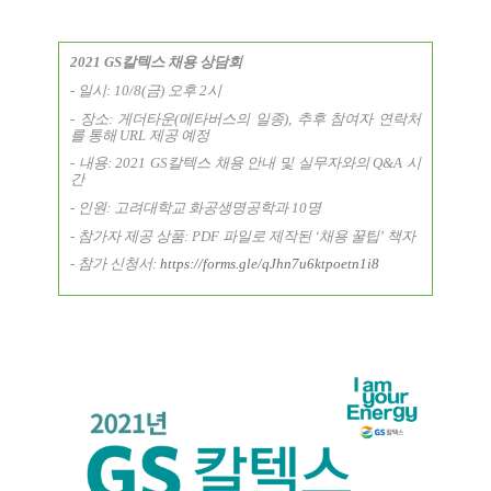
2021 GS
칼텍스 채용 상담회
-
일시
: 10/8(
금
)
오후
2
시
-
장소
:
게더타운
(
메타버스의 일종
),
추후 참여자 연락처
를 통해
URL
제공 예정
-
내용
: 2021 GS
칼텍스 채용 안내 및 실무자와의
Q&A
시
간
-
인원
:
고려대학교 화공생명공학과
10
명
-
참가자 제공 상품
: PDF
파일로 제작된
‘
채용 꿀팁
’
책자
-
참가 신청서
:
https://forms.gle/qJhn7u6ktpoetn1i8