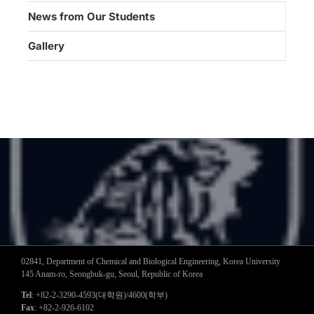
News from Our Students
Gallery
02841, Department of Chemical and Biological Engineering, Korea University
145 Anam-ro, Seongbuk-gu, Seoul, Republic of Korea
Tel
: +82-2-3290-4593(대학원)/4600(학부)
Fax
: +82-2-926-6102