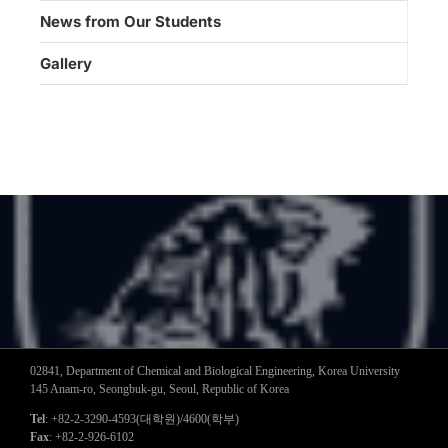
News from Our Students
Gallery
02841, Department of Chemical and Biological Engineering, Korea University
145 Anam-ro, Seongbuk-gu, Seoul, Republic of Korea
Tel
: +82-2-3290-4593(대학원)/4600(학부)
Fax
: +82-2-926-6102