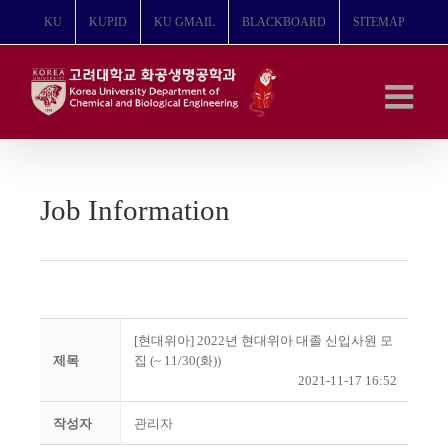
콘
KU
KUPID
KU GMAIL
BLACKBOARD
SITEMAP
텐
츠
로
건
너
뛰
기
Job Information
[현대위아] 2022년 현대위아 대졸 신입사원 모
제목
집 (~ 11/30(화))
2021-11-17 16:52
작성자
관리자