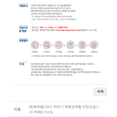
목록
[한화토탈] 2021 하반기 채용연계형 인턴모집 (~
이전
11/30(화) 15시))