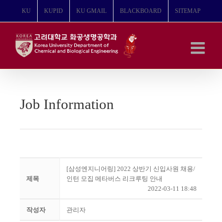
콘
KU
KUPID
KU GMAIL
BLACKBOARD
SITEMAP
텐
츠
로
건
너
뛰
기
Job Information
[삼성엔지니어링] 2022 상반기 신입사원 채용/
제목
인턴 모집 메타버스 리크루팅 안내
2022-03-11 18:48
작성자
관리자