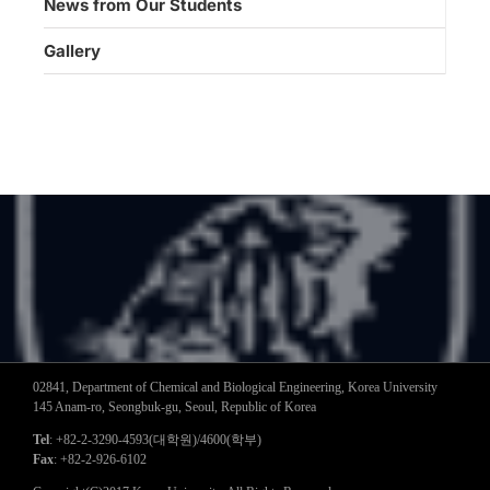
News from Our Students
Gallery
02841, Department of Chemical and Biological Engineering, Korea University
145 Anam-ro, Seongbuk-gu, Seoul, Republic of Korea
Tel
: +82-2-3290-4593(대학원)/4600(학부)
Fax
: +82-2-926-6102