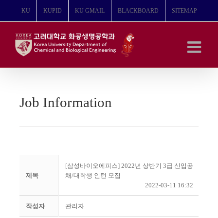
콘
KU
KUPID
KU GMAIL
BLACKBOARD
SITEMAP
텐
츠
로
건
너
뛰
기
Job Information
[삼성바이오에피스] 2022년 상반기 3급 신입공
제목
채/대학생 인턴 모집
2022-03-11 16:32
작성자
관리자