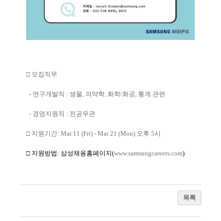
□
모집직무
-
연구개발직
:
생물
,
의약학
,
화학
/
화공
,
통계 관련
-
경영지원직
:
전공무관
□
지원기간
: Mar 11 (Fri) - Mar 21 (Mon)
오후
5
시
□
지원방법
:
삼성채용홈페이지
(
www.samsungcareers.com
)
목록