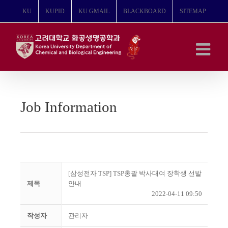
콘
KU
KUPID
KU GMAIL
BLACKBOARD
SITEMAP
텐
츠
로
건
너
뛰
기
Job Information
[삼성전자 TSP] TSP총괄 박사대여 장학생 선발
제목
안내
2022-04-11 09:50
작성자
관리자