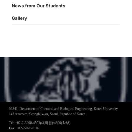
News from Our Students
Gallery
02841, Department of Chemical and Biological Engineering, Korea University
145 Anam-ro, Seongbuk-gu, Seoul, Republic of Korea
Tel
: +82-2-3290-4593(대학원)/4600(학부)
Fax
: +82-2-926-6102