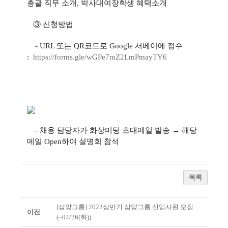
총괄 직무 소개, 박사대여장학생 혜택소개
③ 신청방법
- URL 또는 QR코드로 Google 서베이에 접수
:
https://forms.gle/
wGPe7mZ2LmPmayTY6
- 채용 담당자가 화상미팅 초대메일 발송 → 해당
메일 Open하여 설명회 참석
목록
[삼양그룹] 2022상반기 삼양그룹 신입사원 모집
이전
(~04/26(화))