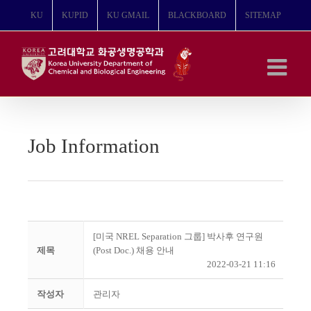
콘
KU
KUPID
KU GMAIL
BLACKBOARD
SITEMAP
텐
츠
로
건
너
뛰
기
Job Information
[미국 NREL Separation 그룹] 박사후 연구원
제목
(Post Doc.) 채용 안내
2022-03-21 11:16
작성자
관리자