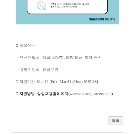
□
모집직무
-
연구개발직
:
생물
,
의약학
,
화학
/
화공
,
통계 관련
-
경영지원직
:
전공무관
□
지원기간
: Mar 11 (Fri) - Mar 21 (Mon)
오후
5
시
□
지원방법
:
삼성채용홈페이지
(
www.samsungcareers.com
)
목록