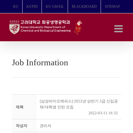
콘
KU
KUPID
KU GMAIL
BLACKBOARD
SITEMAP
텐
츠
로
건
너
뛰
기
Job Information
[삼성바이오에피스] 2022년 상반기 3급 신입공
제목
채/대학생 인턴 모집
2022-03-11 16:32
작성자
관리자