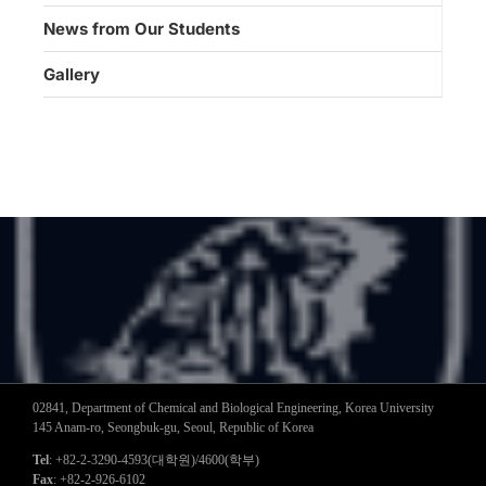
News from Our Students
Gallery
02841, Department of Chemical and Biological Engineering, Korea University
145 Anam-ro, Seongbuk-gu, Seoul, Republic of Korea
Tel
: +82-2-3290-4593(대학원)/4600(학부)
Fax
: +82-2-926-6102