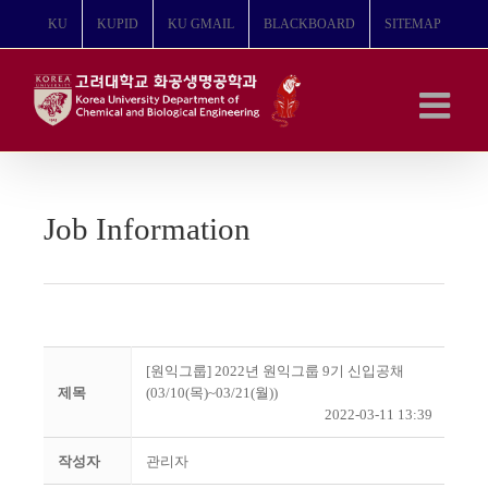
콘
KU
KUPID
KU GMAIL
BLACKBOARD
SITEMAP
텐
츠
로
건
너
뛰
기
Job Information
[원익그룹] 2022년 원익그룹 9기 신입공채
제목
(03/10(목)~03/21(월))
2022-03-11 13:39
작성자
관리자