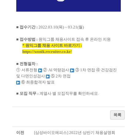
■ 접수기간
:
2022.03.10(
목
) ~ 03.21(
월
)
■ 접수방법
:
원익그룹 채용사이트 접속 후 온라인 지원
*
원익그룹 채용 사이트 바로가기
:
https://wonik.recruiter.co.kr/
■ 전형절차
:
①
서류전형
②
AI
역량검사
③
1
차 면접
④
건강검진
및 다면인성검사
⑤
2
차 면접
⑥
최종합격자 발표
■ 모집 직무
:
계열사 별 모집직무를 확인하세요
.
목록
이전
[삼성바이오에피스] 2022년 상반기 채용설명회