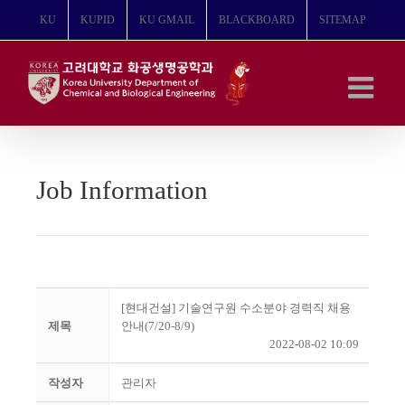
콘
KU
KUPID
KU GMAIL
BLACKBOARD
SITEMAP
텐
츠
로
건
너
뛰
기
Job Information
[현대건설] 기술연구원 수소분야 경력직 채용
제목
안내(7/20-8/9)
2022-08-02 10:09
작성자
관리자