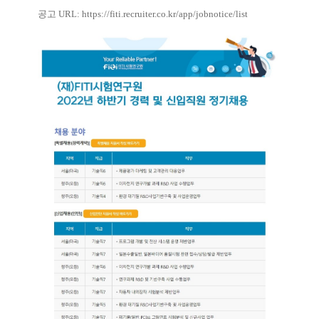
공고 URL:
https://fiti.recruiter.co.kr/
app/jobnotice/list