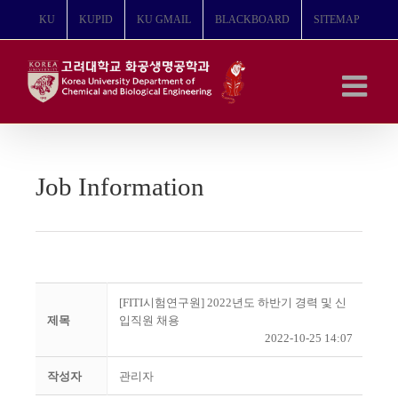
콘
KU
KUPID
KU GMAIL
BLACKBOARD
SITEMAP
텐
츠
로
건
너
뛰
기
Job Information
[FITI시험연구원] 2022년도 하반기 경력 및 신
제목
입직원 채용
2022-10-25 14:07
작성자
관리자