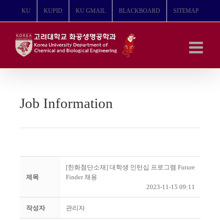
콘
KU
KUPID
KU GMAIL
BLACKBOARD
SITEMAP
텐
츠
로
건
너
뛰
기
Job Information
[한화첨단소재] 대학생 인턴십 프로그램 Future
제목
Finder 채용
2023-11-15 09:11
작성자
관리자