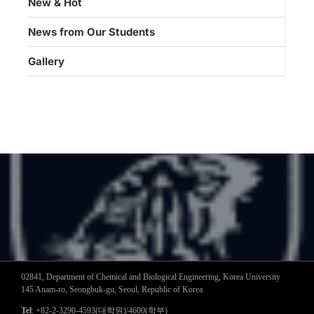
New & Hot
News from Our Students
Gallery
02841, Department of Chemical and Biological Engineering, Korea University
145 Anam-ro, Seongbuk-gu, Seoul, Republic of Korea
Tel
: +82-2-3290-4593(대학원)/4600(학부)