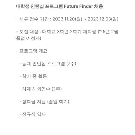
대학생 인턴십 프로그램
Future Finder
채용
-
서류 접수 기간
: 2023.11.20(
월
) ~ 2023.12.03(
일
)
-
모집 대상
:
대학교
3
학년
2
학기 재학생
('25
년
2
월
졸업 예정자
)
-
프로그램 개요
· 동계 인턴십 프로그램
(7
주
)
· 학기 중 활동
· 하계 해외연수
(2
주
)
· 장학금 지원
(
졸업 학기
)
· 정규직 입사