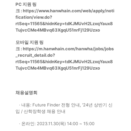
PC
지원 링
크
:
https://www.hanwhain.com/web/apply/noti
fication/view.do?
rtSeq=11565&hidnKey=tdKJMUvH2LzxqYaux8
TujvcCMe4MBvq63XgqU51nrFj129Uzxo
모바일 지원 링
크
:
https://m.hanwhain.com/hanwha/jobs/jobs
_recruit_detail.do?
rtSeq=11565&hidnKey=tdKJMUvH2LzxqYaux8
TujvcCMe4MBvq63XgqU51nrFj129Uzxo
채용설명회
· 내용
: Future Finder
전형 안내
, '24
년 상반기 신
입
/
산학장학생 채용 안내
· 온라인
: 2023.11.30(
목
) 14:00 ~ 15:00