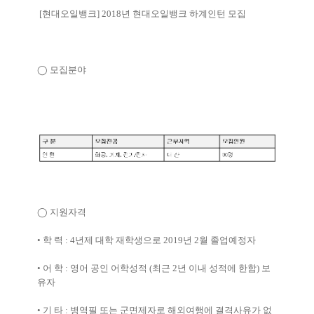
[
현대오일뱅크
] 2018
년 현대오일뱅크 하계인턴 모집
◯
모집분야
◯
지원자격
•
학 력
: 4
년제 대학 재학생으로
2019
년
2
월 졸업예정자
•
어 학
:
영어 공인 어학성적
(
최근
2
년 이내 성적에 한함
)
보
유자
•
기 타
:
병역필 또는 군면제자로 해외여행에 결격사유가 없