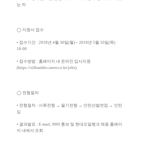
는 자
◯
지원서 접수
•
접수기간
: 2018
년
4
월
30
일
(
월
) ~ 2018
년
5
월
10
일
(
목
)
18:00
•
접수방법
:
홈페이지 내 온라인 입사지원
(
https://oilbankhr.career.co.kr/jobs)
◯
전형절차
•
전형절차
:
서류전형
→
필기전형
→
인턴선발면접
→
인턴
십
•
결과발표
: E-mail, SMS
통보 및 현대오일뱅크 채용 홈페이
지 내에서 조회