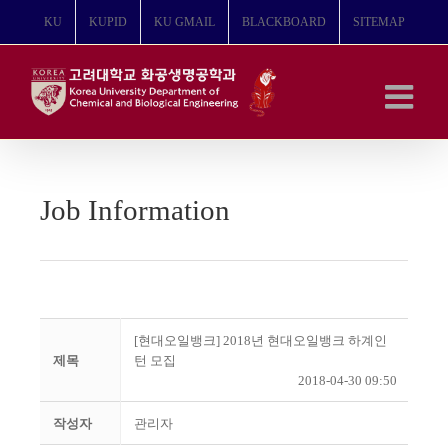
콘
KU
KUPID
KU GMAIL
BLACKBOARD
SITEMAP
텐
츠
로
건
너
뛰
기
Job Information
[현대오일뱅크] 2018년 현대오일뱅크 하계인
제목
턴 모집
2018-04-30 09:50
작성자
관리자