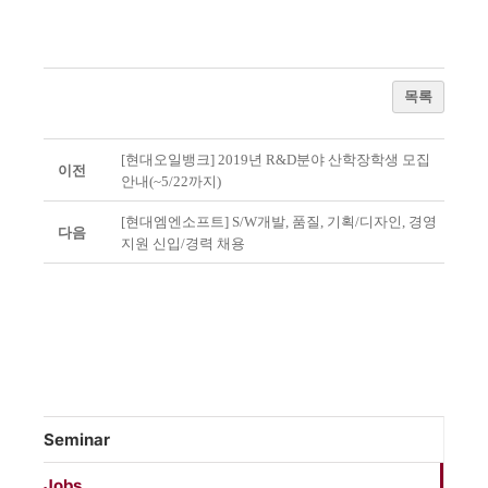
목록
[현대오일뱅크] 2019년 R&D분야 산학장학생 모집
이전
안내(~5/22까지)
[현대엠엔소프트] S/W개발, 품질, 기획/디자인, 경영
다음
지원 신입/경력 채용
Seminar
Jobs