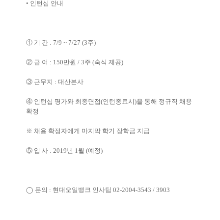
•
인턴십 안내
①
기 간
: 7/9 ~ 7/27 (3
주
)
②
급 여
: 150
만원
/ 3
주
(
숙식 제공
)
③
근무지
:
대산본사
④
인턴십 평가와 최종면접
(
인턴종료시
)
을 통해 정규직 채용
확정
※
채용 확정자에게 마지막 학기 장학금 지급
⑤
입 사
: 2019
년
1
월
(
예정
)
◯
문의
:
현대오일뱅크 인사팀
02-2004-3543 / 3903