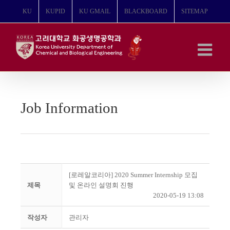
콘
KU
KUPID
KU GMAIL
BLACKBOARD
SITEMAP
텐
츠
로
건
너
뛰
기
Job Information
[로레알코리아] 2020 Summer Internship 모집
제목
및 온라인 설명회 진행
2020-05-19 13:08
작성자
관리자