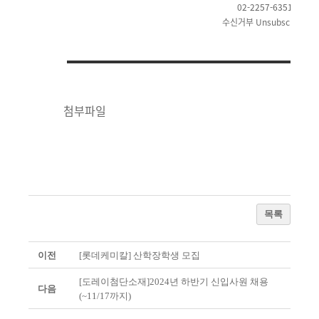
02-2257-6351
수신거부
Unsubscribe
첨부파일
목록
이전
[롯데케미칼] 산학장학생 모집
[도레이첨단소재]2024년 하반기 신입사원 채용
다음
(~11/17까지)