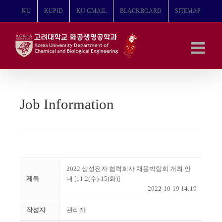
콘
KU
KUPID
KU GMAIL
BLACKBOARD
SITEMAP
텐
츠
로
건
너
뛰
기
Job Information
2022 삼성전자 협력회사 채용박람회 개최 안
제목
내 [11.2(수)-15(화)]
2022-10-19 14:19
작성자
관리자