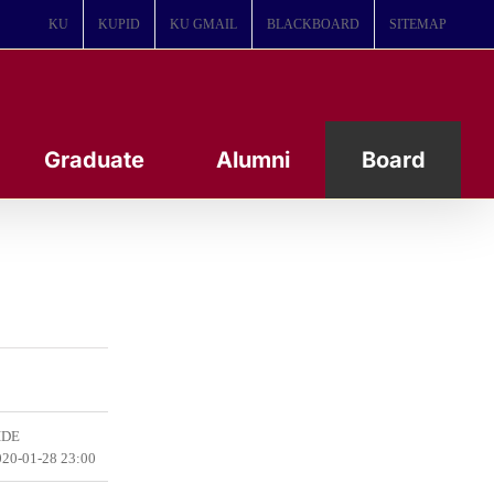
KU
KUPID
KU GMAIL
BLACKBOARD
SITEMAP
Graduate
Alumni
Board
DE
20-01-28 23:00