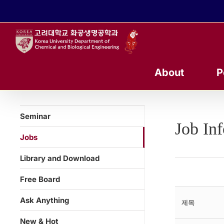
콘
텐
츠
로
건
너
About
P
뛰
기
Seminar
Job In
Jobs
Library and Download
Free Board
Ask Anything
제목
New & Hot