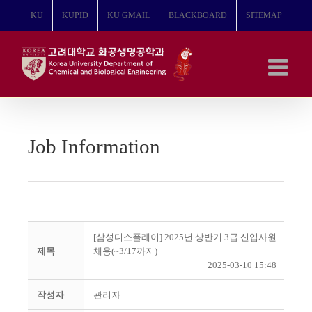
콘
KU
KUPID
KU GMAIL
BLACKBOARD
SITEMAP
텐
츠
로
건
너
뛰
기
Job Information
[삼성디스플레이] 2025년 상반기 3급 신입사원
제목
채용(~3/17까지)
2025-03-10 15:48
작성자
관리자