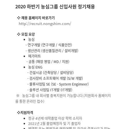
2020 하반기 농심그룹 신입사원 정기채용
❖ 채용 홈페이지 바로가기
http://recruit.nongshim.com/
❖ 모집 요강
농심
- 연구개발 (연구개발 / 식품안전)
- 생산관리 (생산품질관리 / 설비개발)
메가마트
- 공통 (매장 영업 / MD / 지원)
농심 ENG
- 건설시공 (건축담당 / 설비담당)
- 검사장비 소프트웨어 개발 (S/W 개발)
- 물류사업팀 SE (SE - System Engimeer)
- 솔루션 사업팀 IT개발 (IT개발)
※
농심그룹 내 회사별 중복지원이 가능합니다.(지원회사 홈페이지
를 통한 온라인 접수)
❖지원자격
정규 4년제 대학졸업 이상 학력 소지자
2021년 2월 졸업예정자 및 기 졸업자
병역필 또는 면제자로 해외여행 및 건강상 결격사유가 없는