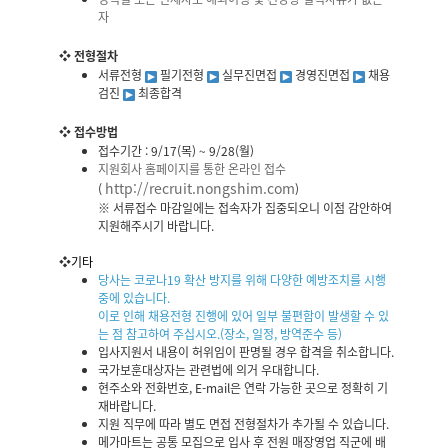
자
❖ 전형절차
서류전형
필기전형
실무진면접
경영진면접
채용
검진
최종합격
❖ 접수방법
접수기간 : 9/17(목) ~ 9/28(월)
지원회사 홈페이지를 통한 온라인 접수
http://recruit.nongshim.com
(
)
※ 서류접수 마감일에는 접속자가 집중되오니 이점 감안하여
지원해주시기 바랍니다.
❖
기타
당사는 코로나19 확산 방지를 위해 다양한 예방조치를 시행
중에 있습니다.
이로 인해 채용전형 진행에 있어 일부 불편함이 발생할 수 있
는 점 참고하여 주십시오.(장소, 일정, 방역준수 등)
입사지원서 내용이 허위임이 판명될 경우 합격을 취소합니다.
국가보훈대상자는 관련법에 의거 우대합니다.
현주소와 전화번호, E-mail은 연락 가능한 곳으로 정확히 기
재바랍니다.
지원 직무에 따라 별도 면접 전형절차가 추가될 수 있습니다.
메가마트는 공통 모집으로 입사 후 전원 매장영업 직군에 배