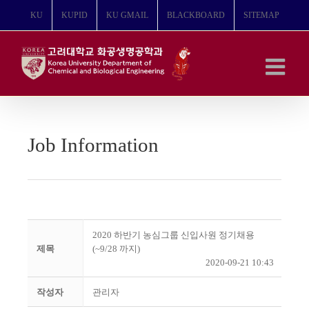
콘
KU
KUPID
KU GMAIL
BLACKBOARD
SITEMAP
텐
츠
로
건
너
뛰
기
Job Information
2020 하반기 농심그룹 신입사원 정기채용
제목
(~9/28 까지)
2020-09-21 10:43
작성자
관리자