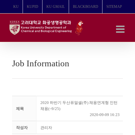
콘
KU
KUPID
KU GMAIL
BLACKBOARD
SITEMAP
텐
츠
로
건
너
뛰
기
Job Information
2020 하반기 두산퓨얼셀(주) 채용연계형 인턴
제목
채용(~9/25)
2020-09-09 16:23
작성자
관리자