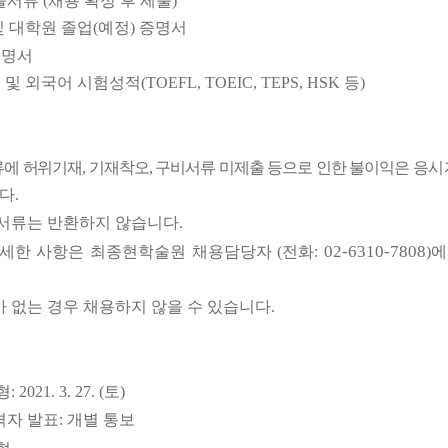
출서류
(
채용 확정 후 제출
)
및 대학원 졸업
(
예정
)
증명서
증명서
 및 외국어 시험성적
(TOEFL, TOEIC, TEPS, HSK
등
)
에 허위기재
,
기재착오
,
구비서류 미제출 등으로 인한 불이익은
응시
니다
.
서류는 반환하지 않습니다
.
02-6310-7808
자세한 사항은 최종현학술원 채용담당자
(
전화
:
)
에
 없는 경우 채용하지 않을 수 있습니다
.
형
: 2021. 3. 27. (
토
)
격자 발표: 개별 통보