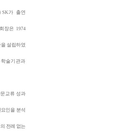
㈜
SK
가 출연
 회장은
1974
단을 설립하였
·
학술기관과
문교류 성과
전요인을 분석
의 전례 없는