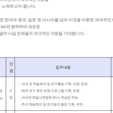
록 노력하고자 합니다
.
은 한국과 중국
,
일본 등 아시아를 넘어 미국을 비롯한 세계적인
Tank
와 협력하며 새로운
열어 나갈 인재들의 적극적인 지원을
기대합니다
.
인
업무내용
원
-
국내 외 학술회의 및 연구활동 기획
,
지원
,
운영
업
O
-
해외 유수 학자 초청 프로그램 기획
,
운영
명
-
국내외 학술교류협력 문서
,
연설문 작성
력
)
-
주요 학술회의 및 연구결과 출판 기획
,
제작