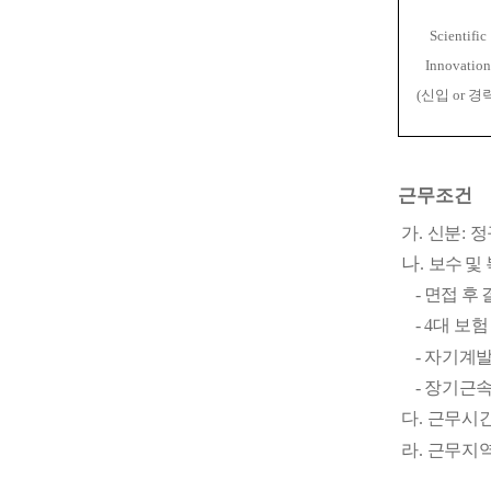
Scientific
Innovatio
(
신입
or
경
근무조건
가
.
신분
:
정
나
.
보수 및
-
면접 후 
- 4
대 보험
- 자기계
- 장기근
다
.
근무시
라
.
근무지