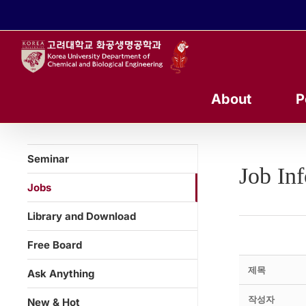
콘
텐
츠
로
건
너
About
P
뛰
기
Seminar
Job In
Jobs
Library and Download
Free Board
제목
Ask Anything
작성자
New & Hot