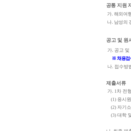
공통 지원 
가
.
해외여행
나
.
남성의 
공고 및 원
가
.
공고 및
※
채용접수
나
.
접수방
제출서류
가
. 1
차 전
(1)
응시
(2)
자기
(3)
대학 