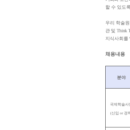
할 수 있도
우리 학술원
관 및
Think 
지식사회를 
채용내용
분야
국제학술사
(
신입
or
경