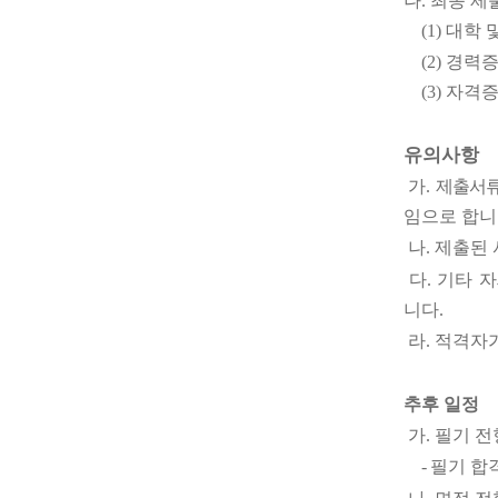
나
.
최종 제
(1)
대학 
(2)
경력
(3)
자격증
유의사항
가
.
제출서류
임으로 합
나
.
제출된 
다
.
기타 
니다
.
라
.
적격자가
추후 일정
가
.
필기 전
-
필기 합