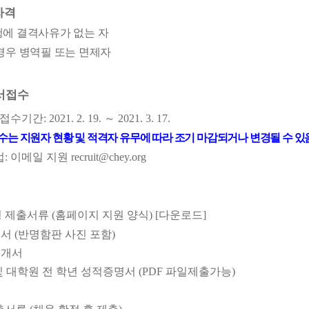
자격
에 결격사유가 없는 자
경우 병역필 또는 면제자
서접수
 접수기간
: 2021. 2. 19.
～
2021. 3. 17.
는 지원자 현황 및 적격자 유무에 따라 조기 마감되거나 변경될 수 있
법
:
이메일 지원
recruit@chey.org
형 제출서류
(
홈페이지 지원 양식
)
[다운로드]
원서
(
반명함판 사진 포함
)
소개서
및 대학원 전 학년 성적증명서
(PDF
파일제출가능
)