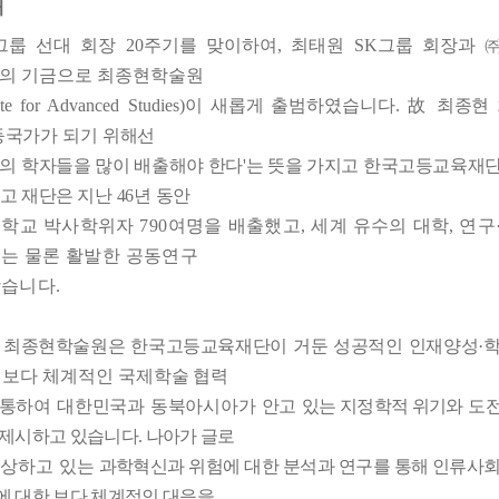
개
그룹 선대 회장
20
주기를 맞이하여
,
최태원
SK
그룹 회장과
의 기금으로 최종현학술원
ute for Advanced Studies)
이
새롭게 출범하였습니다
.
故
최종현
등국가가 되기 위해선
준의
학자들을 많이 배출해야 한다
'
는 뜻을 가지고 한국고등교육재
고 재단은
지난
46
년 동안
대학교 박사학위자
790
여명을 배출했고
,
세계 유수의 대학
,
연구
는 물론 활발한 공동연구
왔습니다
.
 최종현학술원은 한국고등교육재단이 거둔 성공적인 인재양성
·
학
 보다 체계적인 국제
학술 협력
 통하여 대한민국과 동북아시아가
안고
있는 지정학적 위기와
도
 제시하고 있습니다
.
나아가 글로
상하고 있는
과학혁신과 위험에 대한 분석과 연구를 통해
인류사회
에 대한 보다 체계적인 대응을