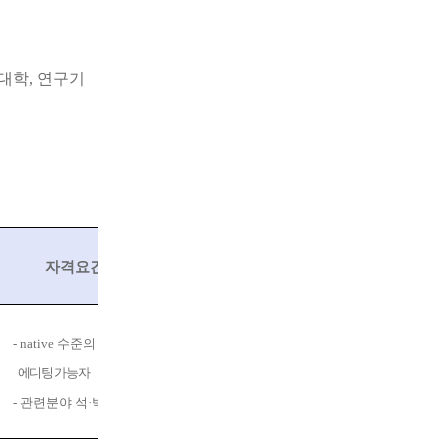
 대학
,
연구
기
자격요건 및 우대사항
-
native
수준의 영문
(
국제정치
경제학
)
에디팅 가능자
- 관련분야
석
·
박사 우대