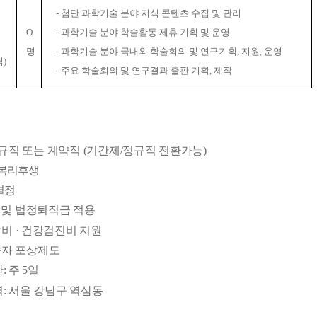
-
첨단 과학기술 분야 지식 콘텐츠 수집 및 관리
O
-
과학기술 분야 학술활동 제휴 기획 및 운영
n
명
-
과학기술 분야 국내외 학술회의 및 연구기획
,
지원
,
운영
력
)
-
주요 학술회의 및 연구결과 출판 기획
,
제작
규직 또는 계약직
(
기간제
/
정규직 전환가능
)
 복리후생
결정
 및 법정퇴직금 적용
발비
·
건강검진비 지원
속자 포상제도
간
:
주
5
일
역
:
서울 강남구 역삼동