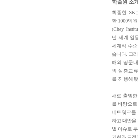
학술원 소
최종현
SK
한
1000
억원
(Chey Instit
년
'
세계 일
세계적
수
습니다
.
그리
해외 명문
의 심층교류
를 진행해
새로 출범한
를
바탕으로
네트워크를
하고 대안을
벌
이슈로
부
기회와 도전