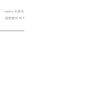
- native
수준의 영문 에디팅 가능자
- 관련분야
석
·
박사 우대