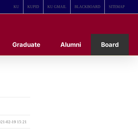
KU
KUPID
KU GMAIL
BLACKBOARD
SITEMAP
Graduate
Alumni
Board
21-02-19 15:21