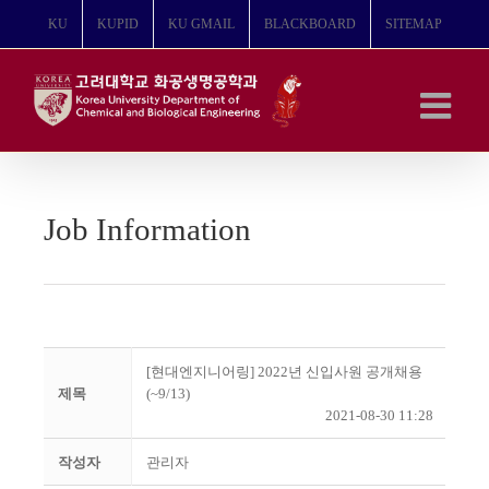
콘
KU
KUPID
KU GMAIL
BLACKBOARD
SITEMAP
텐
츠
로
건
너
뛰
기
Job Information
[현대엔지니어링] 2022년 신입사원 공개채용
제목
(~9/13)
2021-08-30 11:28
작성자
관리자