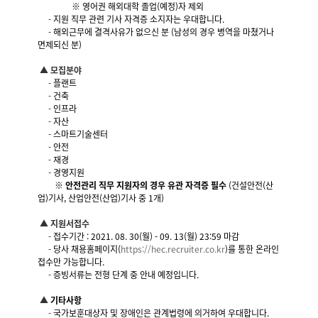
※ 영어권 해외대학 졸업(예정)자 제외
-
지원 직무 관련 기사 자격증 소지자는 우대합니다.
-
해외근무에 결격사유가 없으신 분 (남성의 경우 병역을 마쳤거나
면제되신 분)
▲
모집
분야
-
플랜트
-
건축
-
인프라
-
자산
-
스마트기술센터
-
안전
-
재경
-
경영지원
※
안전관리 직무 지원자의 경우 유관 자격증 필수
(건설안전(산
업)기사, 산업안전(산업)기사 중 1개)
▲
지원서접수
-
접수기간 : 2021. 08. 30(월) - 09. 13(월) 23:59 마감
-
당사 채용홈페이지(
https://hec.recruiter.
co.kr
)를 통한
온라인
접수만 가능합니다.
-
증빙서류는 전형 단계 중 안내 예정입니다.
▲
기타사항
-
국가보훈대상자 및 장애인은 관계법령에 의거하여 우대합니다.