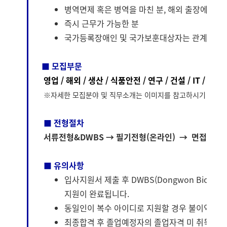
병역면제 혹은 병역을 마친 분, 해외 출장에 결격
즉시 근무가 가능한 분
국가등록장애인 및 국가보훈대상자는 관계법령에
■ 모집부문
영업 / 해외 / 생산 / 식품안전 / 연구 / 건설 / IT / 해
※자세한 모집분야 및 직무소개는 이미지를 참고하시기 바랍니
■ 전형절차
서류전형&DWBS → 필기전형(온라인)
→
면접전형 
■ 유의사항
입사지원서 제출 후 DWBS(Dongwon Biodat
지원이 완료됩니다.
동일인이 복수 아이디로 지원할 경우 불이익을 당
최종합격 후 졸업예정자의 졸업자격 미 취득시, 