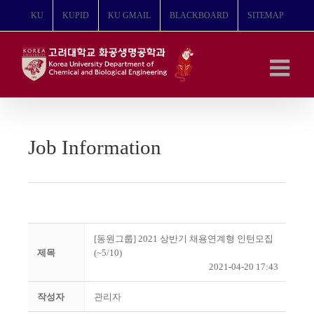
콘
KU
KUPID
KU GMAIL
BLACKBOARD
SITEMAP
텐
츠
로
건
너
뛰
기
Job Information
[동원그룹] 2021 상반기 채용연계형 인턴모집
제목
(~5/10)
2021-04-20 17:43
작성자
관리자