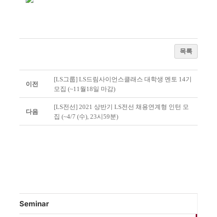
목록
[LS그룹] LS드림사이언스클래스 대학생 멘토 14기
이전
모집 (~11월18일 마감)
[LS전선] 2021 상반기 LS전선 채용연계형 인턴 모
다음
집 (~4/7 (수), 23시59분)
Seminar