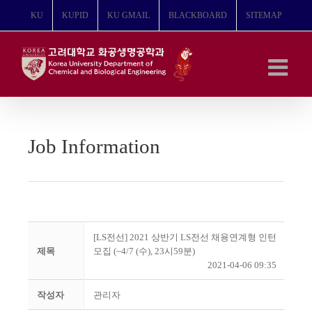
콘
KU
KUPID
KU GMAIL
BLACKBOARD
SITEMAP
텐
츠
로
건
너
뛰
기
Job Information
[LS전선] 2021 상반기 LS전선 채용연계형 인턴
제목
모집 (~4/7 (수), 23시59분)
2021-04-06 09:35
작성자
관리자