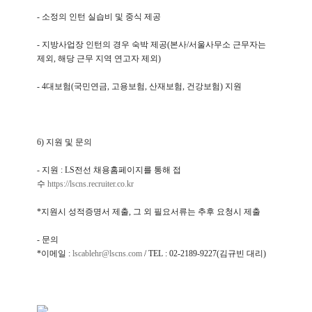
-
소정의 인턴 실습비 및 중식 제공
-
지방사업장 인턴의 경우 숙박 제공
(
본사
/
서울사무소 근무자는
제외
,
해당 근무 지역 연고자 제외
)
- 4
대보험
(
국민연금
,
고용보험
,
산재보험
,
건강보험
)
지원
6)
지원 및 문의
-
지원
: LS
전선 채용홈페이지를 통해 접
수
https://lscns.recruiter.co.kr
*
지원시 성적증명서 제출
,
그 외 필요서류는 추후 요청시 제출
-
문의
*
이메일
:
lscablehr@lscns.com
/ TEL : 02-2189-9227(
김규빈 대리
)