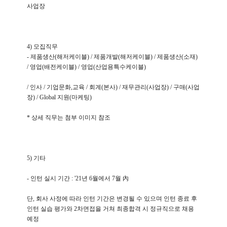
사업장
4)
모집직무
-
제품생산
(
해저케이블
) /
제품개발
(
해저케이블
) /
제품생산
(
소재
)
/
영업
(
배전케이블
) /
영업
(
산업용특수케이블
)
/
인사
/
기업문화
,
교육
/
회계
(
본사
) /
재무관리
(
사업장
) /
구매
(
사업
장
) / Global
지원
(
마케팅
)
*
상세 직무는 첨부 이미지 참조
5)
기타
-
인턴 실시 기간
: '21
년
6
월에서
7
월 內
단
,
회사 사정에 따라 인턴 기간은 변경될 수 있으며 인턴 종료 후
인턴 실습 평가와
2
차면접을 거쳐 최종합격 시 정규직으로 채용
예정