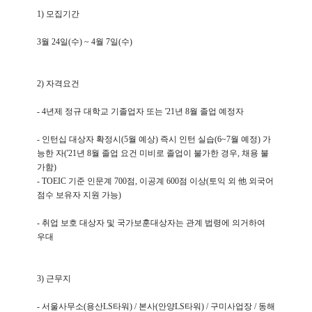
1)
모집기간
3
월
24
일
(
수
) ~ 4
월
7
일
(
수
)
2)
자격요건
- 4
년제 정규 대학교 기졸업자 또는
'21
년
8
월 졸업 예정자
-
인턴십 대상자 확정시
(5
월 예상
)
즉시 인턴 실습
(6~7
월 예정
)
가
능한 자
('21
년
8
월 졸업 요건 미비로 졸업이 불가한 경우
,
채용 불
가함
)
- TOEIC
기준 인문계
700
점
,
이공계
600
점 이상
(
토익 외
他 외국어
점수 보유자 지원 가능
)
-
취업 보호 대상자 및 국가보훈대상자는 관계 법령에 의거하여
우대
3)
근무지
-
서울사무소
(
용산
LS
타워
) /
본사
(
안양
LS
타워
) /
구미사업장
/
동해