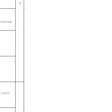
상
용인
(Windchill,
구미
구미
구미
험 보유자
판교
자