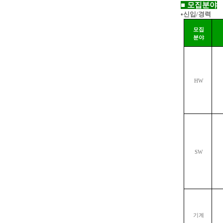
■
모집분야
•신입
/
경력
모집
분야
HW
SW
기계