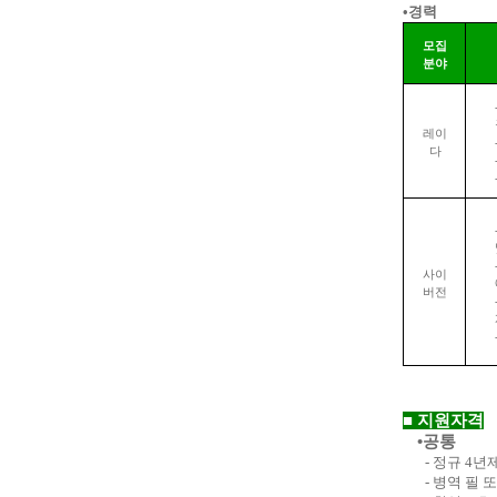
•경력
모집
분야
레이
다
사이
버전
■
지원자격
•공통
-
정규
4
년
-
병역 필 