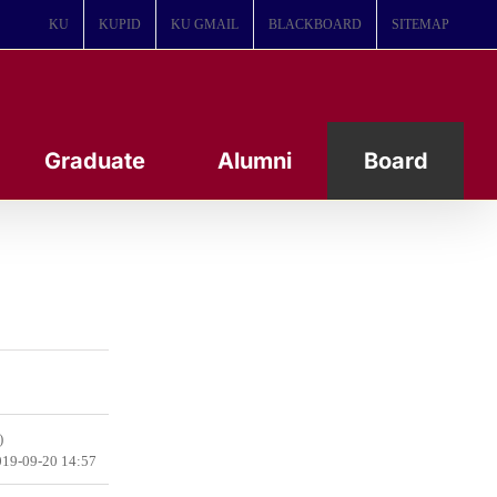
KU
KUPID
KU GMAIL
BLACKBOARD
SITEMAP
Graduate
Alumni
Board
)
19-09-20 14:57