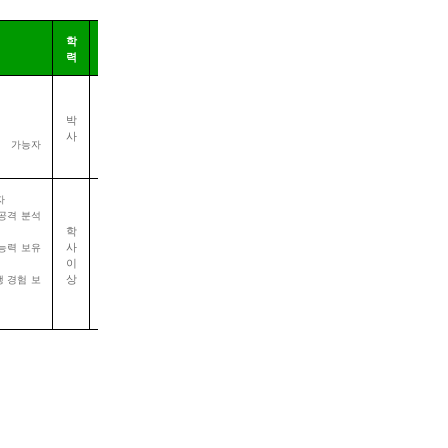
학
근무
력
지
박
용인
사
 가능자
자
공격 분석
학
능력 보유
사
판교
이
 경험 보
상