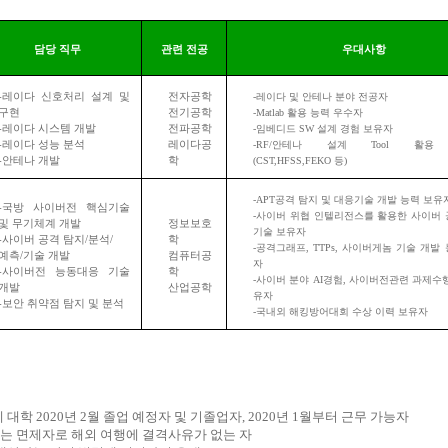
담당 직무
관련 전공
우대사항
-
레이다 신호처리 설계 및
전자공학
-
레이다 및 안테나 분야 전공자
구현
전기공학
-Matlab
활용 능력 우수자
-
레이다 시스템 개발
전파공학
-
임베디드
SW
설계 경험 보유자
-
레이다 성능 분석
레이다공
-RF/
안테나 설계
Tool
활용
-
안테나 개발
학
(CST,HFSS,FEKO
등
)
-APT
공격 탐지 및 대응기술 개발 능력 보유
-
국방 사이버전 핵심기술
-
사이버 위협 인텔리전스를 활용한 사이버 
및 무기체계 개발
정보보호
기술 보유자
-
사이버 공격 탐지
/
분석
/
학
-
공격그래프
, TTPs,
사이버게놈 기술 개발 
예측
/
기술 개발
컴퓨터공
자
-
사이버전 능동대응 기술
학
-
사이버 분야
AI
경험
,
사이버전관련 과제수행
개발
산업공학
유자
-
보안 취약점 탐지 및 분석
-
국내외 해킹방어대회 수상 이력 보유자
제 대학
2020
년
2
월 졸업 예정자 및 기졸업자
, 2020
년
1
월부터 근무 가능자
또는 면제자로 해외 여행에 결격사유가 없는 자