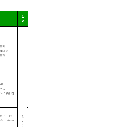
학
근무
력
지
판교
용인
보유자
대전
SPICE
등
)
보유자
판교
유자
용인
보유자
대전
SW
개발 경
AutoCAD
등
)
학
epak, Ansys
사
판교
이