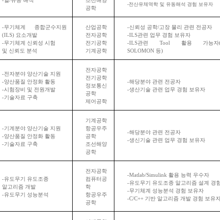
-
열
/
유동 해석
조선해양
-
전산유체역학 및 유동해석 경험 보유자
공학
-
무기체계 종합군수지원
산업공학
-
신뢰성 공학
/
고장 물리 관련 전공자
(ILS)
요소개발
전자공학
-ILS
관련 업무 경험 보유자
-
무기체계 신뢰성 시험
전기공학
-ILS
관련
Tool
활용 가능자
및 신뢰도 분석
기계공학
SOLOMON
등
)
전자공학
-
전자분야 양산기술 지원
전기공학
-
양산품질 안정화 활동
-
해당분야 관련 전공자
정보통신
-
시험장비 및 전원개발
-
생산기술 관련 업무 경험 보유자
공학
-
기술자료 구축
제어공학
기계공학
-
기계분야 양산기술 지원
항공우주
-
해당분야 관련 전공자
-
양산품질 안정화 활동
공학
-
생신기술 관련 업무 경험 보유자
-
기술자료 구축
조선해양
공학
전자공학
-Matlab/Simulink
활용 능력 우수자
-
유도무기 유도조종
컴퓨터공
-
유도무기 유도조종 알고리즘 설계 경
알고리즘 개발
학
-
무기체계 성능분석 경험 보유자
-
유도무기 성능분석
항공우주
-C/C++
기반 알고리즘 개발 경험 보유
공학