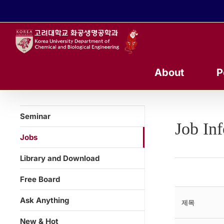
콘
텐
츠
로
건
너
About
P
뛰
기
Seminar
Job In
Jobs
Library and Download
Free Board
Ask Anything
제목
New & Hot