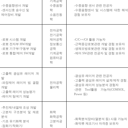
기계공학
-
수중음향센서 개발
수중음향
-
수중음향 센서 관련 전공자
-
센서신호 송수신 및
학
-
수중음향센서 및 시스템에 대한 해
제어장비 개발
소음진동
경험 보유자
학
전자공학
전기공학
-
로봇 시스템 개발
제어공학
-C/C++/C#
활용 가능자
-
로봇 전자부
HW
개발
정보통신
-
근력증강로봇관련 개발 경험 보유자
-
로봇 기구부
/
구동부 개발
공학
-
생체모방로봇관련 개발 경험 보유자
-
로봇 통합
/
제어
SW
개발
기계공학
-
제어
SW
관련 전공자 및 경험 보유자
컴퓨터공
학
-
고출력 광섬유 레이저 개
-
광섬유 레이저 관련 전공자
발
-
고출력 광섬유 레이저 설계
/
제작 경험
-
파장제어 레이저 빔 결합
전자공학
-
광섬유 레이저 성능분석 경험자
개발
물리학
-
관련
Tool
활용 가능자
(COMSOL, 
-
고출력 레이저 성능평가
Power
등
)
-
레이저 탐색기 개발
-
추진제
/
내열재 조성 개발
-
고분자 구조분석 및 재료
화학
분석
화학공학
-
화학분석장비
(
열분석 등
)
사용 가능자
-
기초 유기화학 분석
고분자공
-
화약류 제조기사 자격증 보유자
-
점화기
/
착화기
/
학