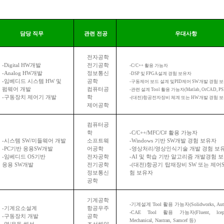
담당 직무
관련 전공
우대사항
전자공학
-Digital HW
개발
전기공학
-C/C++
활용 가능자
-Analog HW
개발
정보통신
-DSP
및
FPGA
설계 경험 보유자
-
임베디드 시스템
HW
및
공학
-
구동제어 보드 설계 및
PID
제어
SW
개발 경험 
펌웨어 개발
컴퓨터공
-
관련 설계
Tool
활용 가능자
(Matlab, OrCAD, P
-
구동장치 제어기 개발
학
-(
대전
)
항공전자장비 체계 또는
HW
개발 경험 
제어공학
컴퓨터공
학
-C/C++/MFC/C#
활용 가능자
-
시스템
SW/
미들웨어 개발
소프트웨
-Windows
기반
SW
개발 경험 보유자
-PC
기반 응용
SW
개발
어공학
-
영상처리
/
영상인식기술 개발 경험 보
-
임베디드
OS
기반
전자공학
-AI
및 학습 기반 알고리즘 개발경험 
응용
SW
개발
전기공학
-(
대전
)
항공기 탑재장비
SW
또는 제어
정보통신
험 보유자
공학
기계공학
-
기계설계
Tool
활용 가능자
(Solidworks, 
-
기계요소설계
항공우주
-CAE Tool
활용 가능자
(Fluent, lc
-
구동장치 개발
공학
Mechanical, Nastran, Samcef
등
)