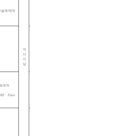
석
/
설계
/
제작
판교
석
판교
사
이
상
 보유자
용인
구미
RP Fiber
판교