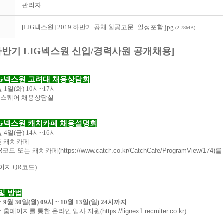
관리자
[LIG넥스원] 2019 하반기 공채 웹공고문_일정포함.jpg
(2.78MB)
하반기
LIG
넥스원 신입
/
경력사원 공개채용
]
LIG넥스원 고려대 채용상담회
0월 1일(화) 10시~17시
하나스퀘어 채용상담실
LIG넥스원 캐치카페 채용설명회
0월 4일(금) 14시~16시
신촌 캐치카페
QR코드 또는 캐치카페(
https://www.catch.co.kr/
CatchCafe/ProgramView/174
)를
이지 QR코드)
및 방법
:
9
월
30
일
(
월
) 09
시
~ 10
월
13
일
(
일
) 24
시까지
:
홈페이지를
통한 온라인 입사 지원
(
https://lignex1.recruiter.
co.kr
)