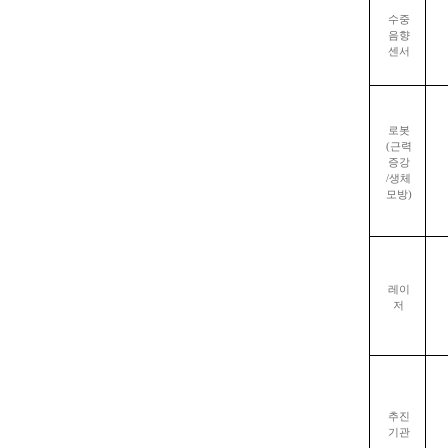
수중
음향
센서
로봇
(
근력
증강
/
생체
모방
)
레이
저
추진
기관