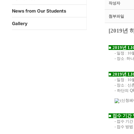
작성자
News from Our Students
첨부파일
Gallery
[2019
년 
■
2019년 
- 일정 : 1
- 장소 :
■
2019년 
- 일정 : 1
- 장소 : 
- 하단의 
(신청페
■
접수 기간 
-
접수 기간
-
접수 방법