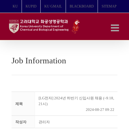
콘
KU
KUPID
KU GMAIL
BLACKBOARD
SITEMAP
텐
츠
로
건
너
뛰
기
Job Information
[LG전자] 2024년 하반기 신입사원 채용 (~9.18,
제목
21시)
2024-08-27 09:22
작성자
관리자