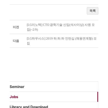
목록
[LG이노텍] CTO 광학기술 신입(석사이상) 사원 모
이전
집(~2/9)
[LG하우시스] 2019 하.하.하 인턴십 (채용연계형) 모
다음
집
Seminar
Jobs
Library and Download