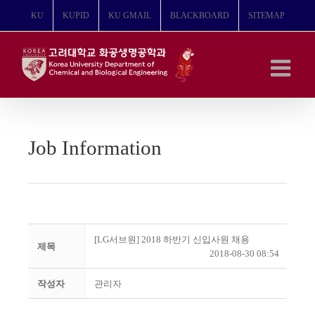
콘
KU
KUPID
KU GMAIL
BLACKBOARD
SITEMAP
텐
츠
로
건
너
뛰
기
Job Information
[LG서브원] 2018 하반기 신입사원 채용
제목
2018-08-30 08:54
작성자
관리자