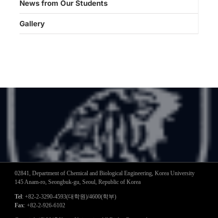
News from Our Students
Gallery
02841, Department of Chemical and Biological Engineering, Korea University
145 Anam-ro, Seongbuk-gu, Seoul, Republic of Korea
Tel
: +82-2-3290-4593(대학원)/4600(학부)
Fax
: +82-2-926-6102